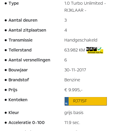
Type
1.0 Turbo Unlimited -
RIJKLAAR -
Aantal deuren
3
Aantal zitplaatsen
4
Transmissie
Handgeschakeld
Tellerstand
63.982 KM
Aantal versnellingen
6
Bouwjaar
30-11-2017
Brandstof
Benzine
Prijs
€ 9.995,-
Kenteken
RJ715F
Kleur
grijs basis
Acceleratie 0-100
11.9 sec.