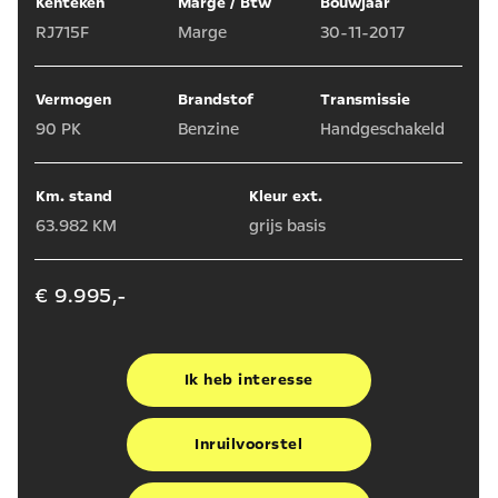
Kenteken
Marge / Btw
Bouwjaar
RJ715F
Marge
30-11-2017
Vermogen
Brandstof
Transmissie
90 PK
Benzine
Handgeschakeld
Km. stand
Kleur ext.
63.982 KM
grijs basis
€ 9.995,-
Ik heb interesse
Inruilvoorstel