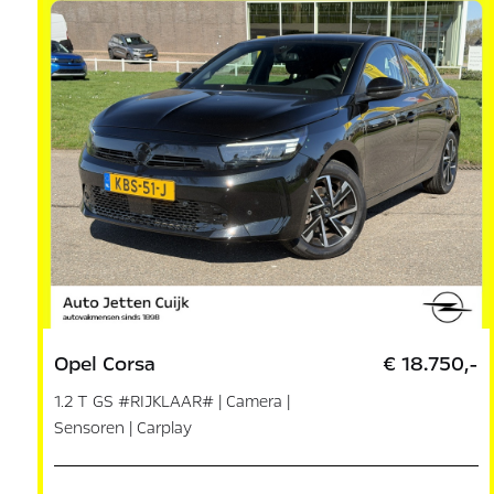
Opel Corsa
€ 18.750,-
1.2 T GS #RIJKLAAR# | Camera |
Sensoren | Carplay