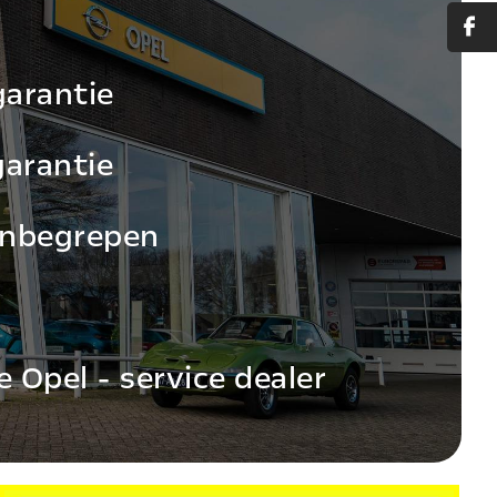
arantie
garantie
inbegrepen
Opel - service dealer