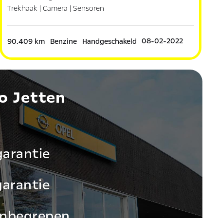
Trekhaak | Camera | Sensoren
08-02-2022
90.409 km
Benzine
Handgeschakeld
o Jetten
arantie
garantie
inbegrepen