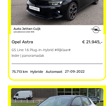
Opel Astra
€ 21.945,-
GS Line 1.6 Plug-in-Hybrid #Rijklaar#
leder | panoramadak
27-09-2022
75.713 km
Hybride
Automaat