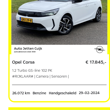
Opel Corsa
€ 17.845,-
1.2 Turbo GS-line 102 PK
#RIJKLAAR# | Camera | Sensoren |
Dodeho
29-02-2024
26.072 km
Benzine
Handgeschakeld