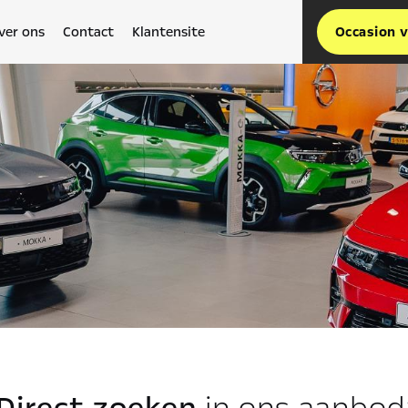
ver ons
Contact
Klantensite
Occasion 
Direct zoeken
in ons aanbod