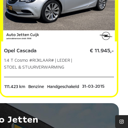
Opel Cascada
€ 11.945,-
1.4 T Cosmo #RIJKLAAR# | LEDER |
STOEL & STUURVERWARMING
31-03-2015
111.423 km
Benzine
Handgeschakeld
o Jetten