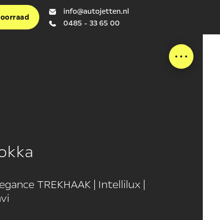
info@autojetten.nl
voorraad
0485 - 33 65 00
okka
legance TREKHAAK | Intellilux |
vi