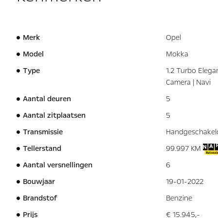
Merk
Opel
Model
Mokka
Type
1.2 Turbo Elegan
Camera | Navi
Aantal deuren
5
Aantal zitplaatsen
5
Transmissie
Handgeschakel
Tellerstand
99.997 KM
Aantal versnellingen
6
Bouwjaar
19-01-2022
Brandstof
Benzine
Prijs
€ 15.945,-