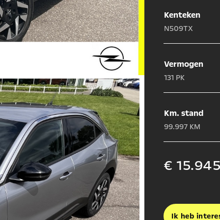
Kenteken
N509TX
Vermogen
131 PK
Km. stand
99.997 KM
€ 15.945
Ik heb intere