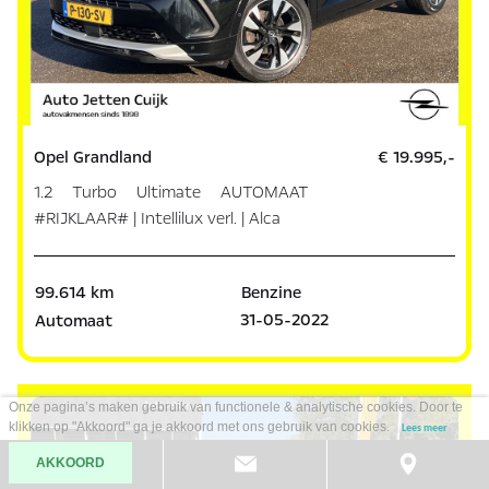
Opel Grandland
€ 19.995,-
1.2 Turbo Ultimate AUTOMAAT
#RIJKLAAR# | Intellilux verl. | Alca
99.614 km
Benzine
31-05-2022
Automaat
Onze pagina’s maken gebruik van functionele & analytische cookies. Door te
klikken op "Akkoord" ga je akkoord met ons gebruik van cookies.
Lees meer
AKKOORD