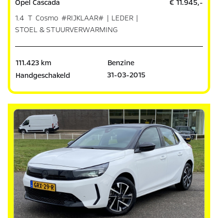
Opel Cascada
€ 11.945,-
1.4 T Cosmo #RIJKLAAR# | LEDER |
STOEL & STUURVERWARMING
111.423 km
Benzine
31-03-2015
Handgeschakeld