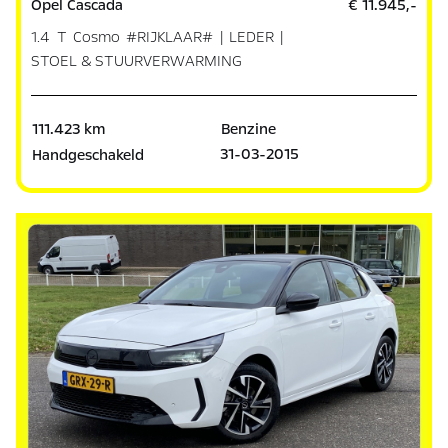
Opel Cascada
€ 11.945,-
1.4 T Cosmo #RIJKLAAR# | LEDER |
STOEL & STUURVERWARMING
111.423 km
Benzine
31-03-2015
Handgeschakeld