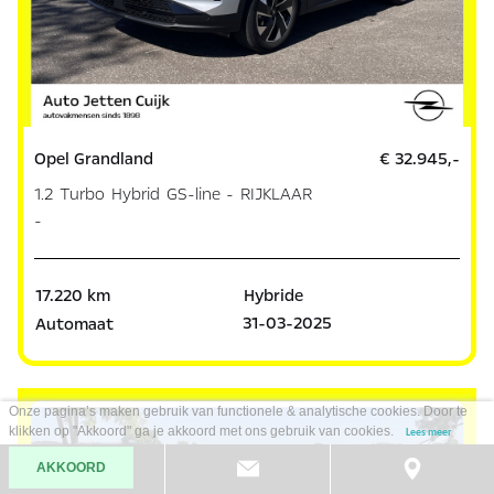
Opel Grandland
€ 32.945,-
1.2 Turbo Hybrid GS-line - RIJKLAAR
-
17.220 km
Hybride
31-03-2025
Automaat
Onze pagina’s maken gebruik van functionele & analytische cookies. Door te
klikken op "Akkoord" ga je akkoord met ons gebruik van cookies.
Lees meer
AKKOORD