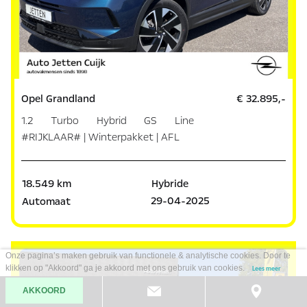
Opel Grandland
€ 32.895,-
1.2 Turbo Hybrid GS Line
#RIJKLAAR# | Winterpakket | AFL
18.549 km
Hybride
29-04-2025
Automaat
Onze pagina’s maken gebruik van functionele & analytische cookies. Door te
klikken op "Akkoord" ga je akkoord met ons gebruik van cookies.
Lees meer
AKKOORD