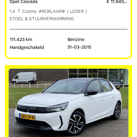
Opel Cascada
€ 11.945,-
1.4 T Cosmo #RIJKLAAR# | LEDER |
STOEL & STUURVERWARMING
111.423 km
Benzine
31-03-2015
Handgeschakeld