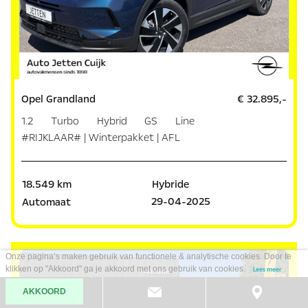
Opel Grandland
€ 32.895,-
1.2 Turbo Hybrid GS Line
#RIJKLAAR# | Winterpakket | AFL
18.549 km
Hybride
29-04-2025
Automaat
Onze pagina’s maken gebruik van functionele & analytische cookies. Door te
klikken op "Akkoord" ga je akkoord met ons gebruik van cookies.
Lees meer
AKKOORD