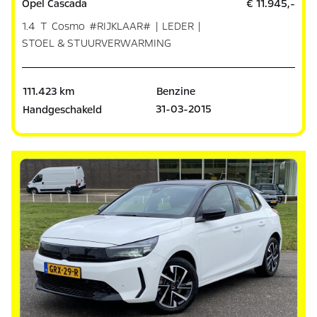
Opel Cascada
€ 11.945,-
1.4 T Cosmo #RIJKLAAR# | LEDER |
STOEL & STUURVERWARMING
111.423 km
Benzine
31-03-2015
Handgeschakeld