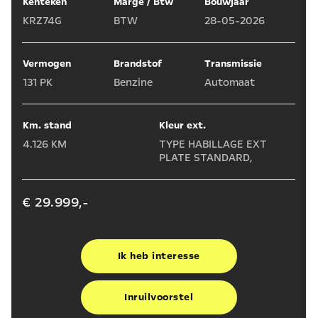
Kenteken
Marge / Btw
Bouwjaar
KRZ74G
BTW
28-05-2026
Vermogen
Brandstof
Transmissie
131 PK
Benzine
Automaat
Km. stand
Kleur ext.
4.126 KM
TYPE HABILLAGE EXT
PLATE STANDARD,
€ 29.999,-
Ik heb interesse
Inruilvoorstel