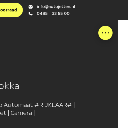
info@autojetten.nl
voorraad
0485 - 33 65 00
okka
bo Automaat #RIJKLAAR# |
t | Camera |