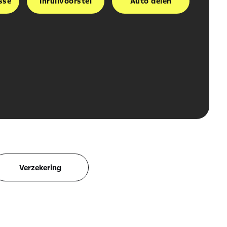
sse
Inruilvoorstel
Auto delen
Verzekering